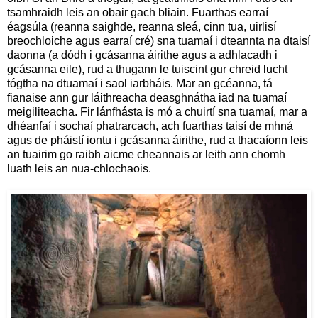
tsamhraidh leis an obair gach bliain. Fuarthas earraí
éagsúla (reanna saighde, reanna sleá, cinn tua, uirlisí
breochloiche agus earraí cré) sna tuamaí i dteannta na dtaisí
daonna (a dódh i gcásanna áirithe agus a adhlacadh i
gcásanna eile), rud a thugann le tuiscint gur chreid lucht
tógtha na dtuamaí i saol iarbháis. Mar an gcéanna, tá
fianaise ann gur láithreacha deasghnátha iad na tuamaí
meigiliteacha. Fir lánfhásta is mó a chuirtí sna tuamaí, mar a
dhéanfaí i sochaí phatrarcach, ach fuarthas taisí de mhná
agus de pháistí iontu i gcásanna áirithe, rud a thacaíonn leis
an tuairim go raibh aicme cheannais ar leith ann chomh
luath leis an nua-chlochaois.