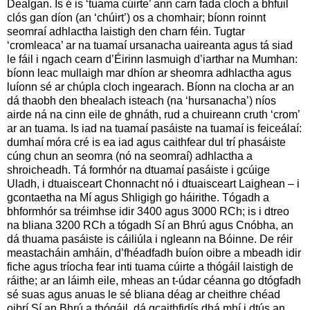
Dealgan. Is é is ‘tuama cúirte’ ann carn fada cloch a bhfuil
clós gan díon (an ‘chúirt’) os a chomhair; bíonn roinnt
seomraí adhlactha laistigh den charn féin. Tugtar
‘cromleaca’ ar na tuamaí ursanacha uaireanta agus tá siad
le fáil i ngach cearn d’Éirinn lasmuigh d’iarthar na Mumhan:
bíonn leac mullaigh mar dhíon ar sheomra adhlactha agus
luíonn sé ar chúpla cloch ingearach. Bíonn na clocha ar an
dá thaobh den bhealach isteach (na ‘hursanacha’) níos
airde ná na cinn eile de ghnáth, rud a chuireann cruth ‘crom’
ar an tuama. Is iad na tuamaí pasáiste na tuamaí is feiceálaí:
dumhaí móra cré is ea iad agus caithfear dul trí phasáiste
cúng chun an seomra (nó na seomraí) adhlactha a
shroicheadh. Tá formhór na dtuamaí pasáiste i gcúige
Uladh, i dtuaisceart Chonnacht nó i dtuaisceart Laighean – i
gcontaetha na Mí agus Shligigh go háirithe. Tógadh a
bhformhór sa tréimhse idir 3400 agus 3000 RCh; is i dtreo
na bliana 3200 RCh a tógadh Sí an Bhrú agus Cnóbha, an
dá thuama pasáiste is cáiliúla i ngleann na Bóinne. De réir
meastacháin amháin, d’fhéadfadh buíon oibre a mbeadh idir
fiche agus tríocha fear inti tuama cúirte a thógáil laistigh de
ráithe; ar an láimh eile, mheas an t-údar céanna go dtógfadh
sé suas agus anuas le sé bliana déag ar cheithre chéad
oibrí Sí an Bhrú a thógáil, dá gcaithfidís dhá mhí i dtús an