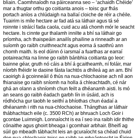
bliain. Caomhnaíodh na páirceanna seo – ‘achaidh Chéide’
mar a thugtar orthu go coitianta anois – toisc gur fhás
portach aníos a chlúdaigh na ballaí cloiche de réir a chéile.
Tuairim is míle hectare ar fad atá sa láthair agus tá sé
roinnte i stráicí fada caola, cuid acu atá chomh mór le seacht
hectare. Is cinnte gur thalamh innilte a bhí sa láthair go
príomha, ach thaispeáin anailís phailine a rinneadh ar an
suíomh go raibh cruithneacht agus eorna á saothrú ann
chomh maith. Is eol dúinn ó iarsmaí a fuarthas ar earraí
potaireachta na linne go raibh bánbhia coitianta go leor:
bainne géar, gruth nó cáis a bhí á gcaitheamh, ní foláir, mar
níorbh fhéidir le daoine fásta lachtós a dhíleá ag an am. Bhí
caoirigh á gcoinneáil ó thús na nua-chlochaoise ach níl aon
fhianaise go raibh sníomh na holla á chleachtadh, cé nár
ghá an olann a shníomh chun feilt a dhéanamh aisti. Is mó
an seans go raibh éadach garbh lín in úsáid, ach is
ródhócha gur taobh le seithí a bhíothas chun éadaí a
dhéanamh i rith na nua-chlochaoise. Thángthas ar láthair
thábhachtach eile (c. 3500 RCh) ar bhruach Loch Goir i
gcontae Luimnigh. Lonnaíocht is ea í seo ina raibh idir thithe
cónaithe agus ghoirt bheaga i gcomhair arbhair. Bheifí ag
súil go mbeadh tábhacht leis an gcuraíocht sa chéad chuid
den nua-chlochaois toisc go raibh an mheánteocht in Éirinn