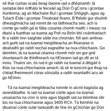
sé thar cumas scata beag daoine iad a dhéanamh: tá
samplaí den imfhálú le feiceáil ag Dún Ó gCorra i gcontae
Aontroma, ag an Machaire Buí i gcontae Shligigh, agus ag
Tulach Éide i gcontae Thiobraid Árann. B’fhéidir gur shuímh
dheasghnácha iad roinnt de na láithreacha seo, ach is
cinnte go raibh gá le fálta cosanta chomh maith: i measc na
dtaisí a fuarthas sa tuama ag Poll na Brón bhí cnámharlach
fir a raibh rinn saighde sáite ina chromán. Níl aon amhras
ach gurb iad na tuamaí meigiliteacha an fhianaise is
dealraithí go raibh sochaí eagraithe sa nua-chlochaois. Go
deimhin, tá na tuamaí céanna chomh mór sin gur gné
shuntasach de thírdhreach na hÉireann iad go dtí an lá
inniu. Thairis sin, ós rud é go raibh na tuamaí á dtógáil ó
thús na nua-chlochaoise amach, tá sé le tuiscint gur thug na
chéad fheirmeoirí córas sóisialta a raibh seantaithí acu air
go hÉirinn.
Tá na tuamaí meigiliteacha roinnte in aicmí éagsúla ag
seandálaithe. Is iad na tuamaí cúirte agus na tuamaí
ursanacha na cinn is sine agus tógadh iad sa tréimhse idir
tús na nua-chlochaoise agus 3400 RCh. Tá formhór na
dtuamaí cúirte suite lastuaidh de líne ón gClochán go Dún