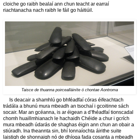
cloiche go raibh bealaí ann chun teacht ar earraí
riachtanacha nach raibh le fáil go háitiúil.
Taisce de thuanna poircealláiníte ó chontae Aontroma
Is deacair a shamhlú go bhféadfaí córas éifeachtach
trádála a bhunú mura mbeadh an tsochaí i gcoitinne sách
socair. Mar an gcéanna, is ar éigean a d’fhéadfaí tionscadal
chomh huaillmhianach le hachaidh Chéide a chur i gcrích
mura mbeadh údarás de shaghas éigin ann chun an obair a
stiúradh. Ina theannta sin, bhí lonnaíochta áirithe suite
laistigh de shonnaigh nó de dhíoga fada cosanta a mbeadh