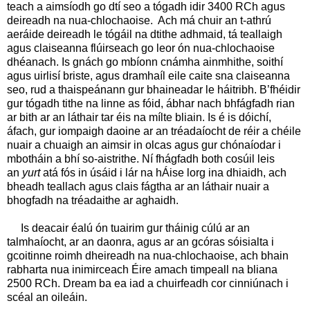
teach a aimsíodh go dtí seo a tógadh idir 3400 RCh agus
deireadh na nua-chlochaoise. Ach má chuir an t‑athrú
aeráide deireadh le tógáil na dtithe adhmaid, tá teallaigh
agus claiseanna flúirseach go leor ón nua-chlochaoise
dhéanach. Is gnách go mbíonn cnámha ainmhithe, soithí
agus uirlisí briste, agus dramhaíl eile caite sna claiseanna
seo, rud a thaispeánann gur bhaineadar le háitribh. B’fhéidir
gur tógadh tithe na linne as fóid, ábhar nach bhfágfadh rian
ar bith ar an láthair tar éis na mílte bliain. Is é is dóichí,
áfach, gur iompaigh daoine ar an tréadaíocht de réir a chéile
nuair a chuaigh an aimsir in olcas agus gur chónaíodar i
mbotháin a bhí so-aistrithe. Ní fhágfadh both cosúil leis
an
yurt
atá fós in úsáid i lár na hÁise lorg ina dhiaidh, ach
bheadh teallach agus clais fágtha ar an láthair nuair a
bhogfadh na tréadaithe ar aghaidh.
Is deacair éalú ón tuairim gur tháinig cúlú ar an
talmhaíocht, ar an daonra, agus ar an gcóras sóisialta i
gcoitinne roimh dheireadh na nua-chlochaoise, ach bhain
rabharta nua inimirceach Éire amach timpeall na bliana
2500 RCh. Dream ba ea iad a chuirfeadh cor cinniúnach i
scéal an oileáin.