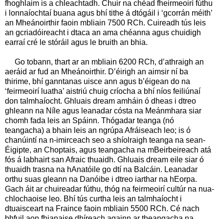
fhoghlaim is a chleachtadh. Chuir na chéad fheirmeoirí fúthu
i lonnaíochtaí buana agus bhí tithe á dtógáil i ‘gcorrán méith’
an Mheánoirthir faoin mbliain 7500 RCh. Cuireadh tús leis
an gcriadóireacht i dtaca an ama chéanna agus chuidigh
earraí cré le stóráil agus le bruith an bhia.
Go tobann, thart ar an mbliain 6200 RCh, d’athraigh an
aeráid ar fud an Mheánoirthir. D’éirigh an aimsir ní ba
thirime, bhí ganntanas uisce ann agus b’éigean do na
‘feirmeoirí luatha’ aistriú chuig críocha a bhí níos feiliúnaí
don talmhaíocht. Ghluais dream amháin ó dheas i dtreo
ghleann na Níle agus leanadar cósta na Meánmhara siar
chomh fada leis an Spáinn. Thógadar teanga (nó
teangacha) a bhain leis an ngrúpa Afráiseach leo; is ó
chanúintí na n‑imirceach seo a shíolraigh teanga na sean-
Éigipte, an Choptais, agus teangacha na mBeirbeireach atá
fós á labhairt san Afraic thuaidh. Ghluais dream eile siar ó
thuaidh trasna na hAnatóile go dtí na Balcáin. Leanadar
orthu suas gleann na Danóibe i dtreo iarthar na hEorpa.
Gach áit ar chuireadar fúthu, thóg na feirmeoirí cultúr na nua-
chlochaoise leo. Bhí tús curtha leis an talmhaíocht i
dtuaisceart na Fraince faoin mbliain 5500 RCh. Cé nach
bhfuil aon fhianaise dhíreach againn ar theangacha na