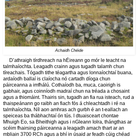
Achaidh Chéide
D’athraigh tírdhreach na hÉireann go mór le teacht na
talmhaíochta. Leagadh crainn agus tugadh talamh chun
tíreachais. Tógadh tithe téagartha agus lonnaíochtaí buana,
ardaíodh ballaí is claíocha nó cartadh díoga chun
páirceanna a imfhálú. Cothaíodh ba, muca, caoirigh is
gabhair, agus coinníodh madraí chun na tréada a chosaint
agus a thiomáint. Thairis sin, tugadh an fia rua isteach, rud a
thaispeánann go raibh an fiach fós á chleachtadh i ré na
talmhaíochta. Níl aon amhras ach gurbh é an t‑eallach an
speiceas ba thábhachtaí ón tús. I dtuaisceart chontae
Mhuigh Eo, sa Bheithigh agus i nGleann Iolra, thángthas ar
scéim fhairsing páirceanna a leagadh amach thart ar an
mbliain 3700 RCh agus a bhí in úsaid ar feadh cúig chéad