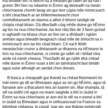
ina dhiaidh sin; is dóichí ná a mhalairt go raibh an dá rud i
gceist. Bhí líon na ndaoine in Éirinn ag deireadh na meán-
chlochaoise chomh beag sin gur leor cúpla míle inimirceach
a bhí cleachtach ar an bhfeirmeoireacht chun
comhdhéanamh an daonra a athrú ó bhonn laistigh de
chúpla céad bliain. Dá dtiocfadh cúig mhíle duine go hÉirinn
ag tús na nua-chlochaoise, ba leor ráta fáis de 3 faoin gcéad
in aghaidh na bliana chun an líon sin a dhúbailt i nglúin
amháin agus bheadh beagnach céad míle de shliocht na n-
inimirceach ann tar éis céad bliain. Cé nach féidir
meastachán cruinn a dhéanamh ar dhaonra na hÉireann le
linn na nua-chlochaoise, is cinnte go raibh sé i bhfad níos
airde ná riamh cheana. Thiocfadh dó go raibh dhá chéad
míle duine in Éirinn nuair a bhí an talmhaíocht faoi bhláth
agus sular athraigh an aeráid chun donais.
B’éasca a cheapadh gur thaistil na chéad fheirmeoirí ón
mór-roinn go dtí an Bhreatain agus as sin go hÉirinn, agus tá
fianaise ann a thacaíonn leis an tuairim sin. Mar shampla, tá
stíl na soithí cré agus na reann saighde a bhí in úsáid in
Éirinn sa nua-chlochaois ar aon dul le stíl na n-earraí a bhí
in úsáid sa Bhreatain agus in oirthuaisceart na Fraince sa
tréimhse chéanna. Is cosúil, mar sin, gur tháinig inimircigh