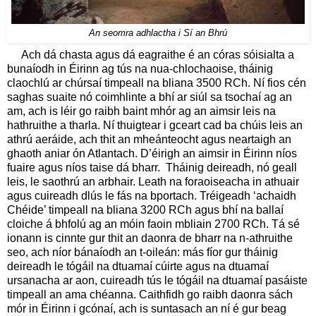
An seomra adhlactha i Sí an Bhrú
Ach dá chasta agus dá eagraithe é an córas sóisialta a
bunaíodh in Éirinn ag tús na nua-chlochaoise, tháinig
claochlú ar chúrsaí timpeall na bliana 3500 RCh. Ní fios cén
saghas suaite nó coimhlinte a bhí ar siúl sa tsochaí ag an
am, ach is léir go raibh baint mhór ag an aimsir leis na
hathruithe a tharla. Ní thuigtear i gceart cad ba chúis leis an
athrú aeráide, ach thit an mheánteocht agus neartaigh an
ghaoth aniar ón Atlantach. D’éirigh an aimsir in Éirinn níos
fuaire agus níos taise dá bharr. Tháinig deireadh, nó geall
leis, le saothrú an arbhair. Leath na foraoiseacha in athuair
agus cuireadh dlús le fás na bportach. Tréigeadh ‘achaidh
Chéide’ timpeall na bliana 3200 RCh agus bhí na ballaí
cloiche á bhfolú ag an móin faoin mbliain 2700 RCh. Tá sé
ionann is cinnte gur thit an daonra de bharr na n-athruithe
seo, ach níor bánaíodh an t-oileán: más fíor gur tháinig
deireadh le tógáil na dtuamaí cúirte agus na dtuamaí
ursanacha ar aon, cuireadh tús le tógáil na dtuamaí pasáiste
timpeall an ama chéanna. Caithfidh go raibh daonra sách
mór in Éirinn i gcónaí, ach is suntasach an ní é gur beag