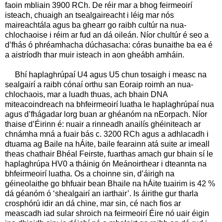
faoin mbliain 3900 RCh. De réir mar a bhog feirmeoirí
isteach, chuaigh an tsealgaireacht i léig mar nós
maireachtála agus ba ghearr go raibh cultúr na nua-
chlochaoise i réim ar fud an dá oileán. Níor chultúr é seo a
d’fhás ó phréamhacha dúchasacha: córas bunaithe ba ea é
a aistríodh thar muir isteach in aon gheábh amháin.
Bhí haplaghrúpaí U4 agus U5 chun tosaigh i measc na
sealgairí a raibh cónaí orthu san Eoraip roimh an nua-
chlochaois, mar a luadh thuas, ach bhain DNA
miteacoindreach na bhfeirmeoirí luatha le haplaghrúpaí nua
agus d’fhágadar lorg buan ar ghéanóm na nEorpach. Níor
thaise d’Éirinn é: nuair a rinneadh anailís ghéiniteach ar
chnámha mná a fuair bás c. 3200 RCh agus a adhlacadh i
dtuama ag Baile na hÁite, baile fearainn atá suite ar imeall
theas chathair Bhéal Feirste, fuarthas amach gur bhain sí le
haplaghrúpa HV0 a tháinig ón Meánoirthear i dteannta na
bhfeirmeoirí luatha. Os a choinne sin, d’áirigh na
géineolaithe go bhfuair bean Bhaile na hÁite tuairim is 42 %
dá géanóm ó ‘shealgairí an iarthair’. Is áirithe gur tharla
crosphórú idir an dá chine, mar sin, cé nach fios ar
meascadh iad sular shroich na feirmeoirí Éire nó uair éigin