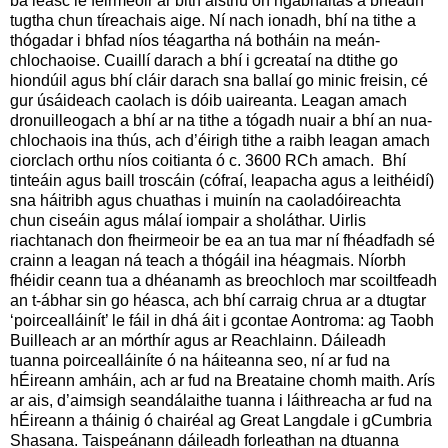
ba leasc le feirmeoir ar bith aistriú ón ngabháltas a bheadh
tugtha chun tíreachais aige. Ní nach ionadh, bhí na tithe a
thógadar i bhfad níos téagartha ná botháin na meán-
chlochaoise. Cuaillí darach a bhí i gcreataí na dtithe go
hiondúil agus bhí cláir darach sna ballaí go minic freisin, cé
gur úsáideach caolach is dóib uaireanta. Leagan amach
dronuilleogach a bhí ar na tithe a tógadh nuair a bhí an nua-
chlochaois ina thús, ach d’éirigh tithe a raibh leagan amach
ciorclach orthu níos coitianta ó c. 3600 RCh amach. Bhí
tinteáin agus baill troscáin (cófraí, leapacha agus a leithéidí)
sna háitribh agus chuathas i muinín na caoladóireachta
chun ciseáin agus málaí iompair a sholáthar. Uirlis
riachtanach don fheirmeoir be ea an tua mar ní fhéadfadh sé
crainn a leagan ná teach a thógáil ina héagmais. Níorbh
fhéidir ceann tua a dhéanamh as breochloch mar scoiltfeadh
an t-ábhar sin go héasca, ach bhí carraig chrua ar a dtugtar
‘poircealláinít’ le fáil in dhá áit i gcontae Aontroma: ag Taobh
Builleach ar an mórthír agus ar Reachlainn. Dáileadh
tuanna poircealláiníte ó na háiteanna seo, ní ar fud na
hÉireann amháin, ach ar fud na Breataine chomh maith. Arís
ar ais, d’aimsigh seandálaithe tuanna i láithreacha ar fud na
hÉireann a tháinig ó chairéal ag Great Langdale i gCumbria
Shasana. Taispeánann dáileadh forleathan na dtuanna