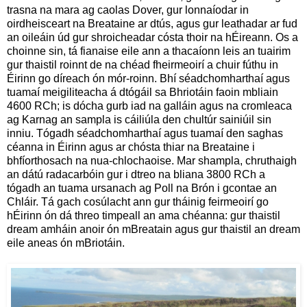
trasna na mara ag caolas Dover, gur lonnaíodar in
oirdheisceart na Breataine ar dtús, agus gur leathadar ar fud
an oileáin úd gur shroicheadar cósta thoir na hÉireann. Os a
choinne sin, tá fianaise eile ann a thacaíonn leis an tuairim
gur thaistil roinnt de na chéad fheirmeoirí a chuir fúthu in
Éirinn go díreach ón mór-roinn. Bhí séadchomharthaí agus
tuamaí meigiliteacha á dtógáil sa Bhriotáin faoin mbliain
4600 RCh; is dócha gurb iad na galláin agus na cromleaca
ag Karnag an sampla is cáiliúla den chultúr sainiúil sin
inniu. Tógadh séadchomharthaí agus tuamaí den saghas
céanna in Éirinn agus ar chósta thiar na Breataine i
bhfíorthosach na nua-chlochaoise. Mar shampla, chruthaigh
an dátú radacarbóin gur i dtreo na bliana 3800 RCh a
tógadh an tuama ursanach ag Poll na Brón i gcontae an
Chláir. Tá gach cosúlacht ann gur tháinig feirmeoirí go
hÉirinn ón dá threo timpeall an ama chéanna: gur thaistil
dream amháin anoir ón mBreatain agus gur thaistil an dream
eile aneas ón mBriotáin.