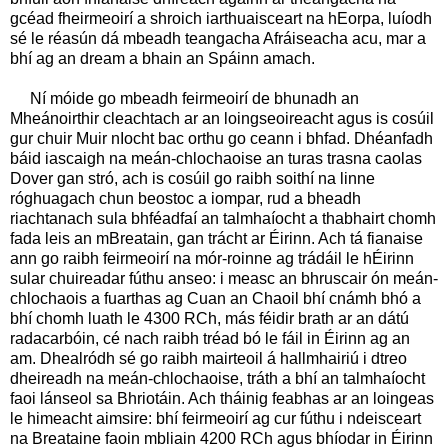
gcéad fheirmeoirí a shroich iarthuaisceart na hEorpa, luíodh
sé le réasún dá mbeadh teangacha Afráiseacha acu, mar a
bhí ag an dream a bhain an Spáinn amach.
Ní móide go mbeadh feirmeoirí de bhunadh an
Mheánoirthir cleachtach ar an loingseoireacht agus is cosúil
gur chuir Muir nIocht bac orthu go ceann i bhfad. Dhéanfadh
báid iascaigh na meán-chlochaoise an turas trasna caolas
Dover gan stró, ach is cosúil go raibh soithí na linne
róghuagach chun beostoc a iompar, rud a bheadh
riachtanach sula bhféadfaí an talmhaíocht a thabhairt chomh
fada leis an mBreatain, gan trácht ar Éirinn. Ach tá fianaise
ann go raibh feirmeoirí na mór-roinne ag trádáil le hÉirinn
sular chuireadar fúthu anseo: i measc an bhruscair ón meán-
chlochaois a fuarthas ag Cuan an Chaoil bhí cnámh bhó a
bhí chomh luath le 4300 RCh, más féidir brath ar an dátú
radacarbóin, cé nach raibh tréad bó le fáil in Éirinn ag an
am. Dhealródh sé go raibh mairteoil á hallmhairiú i dtreo
dheireadh na meán-chlochaoise, tráth a bhí an talmhaíocht
faoi lánseol sa Bhriotáin. Ach tháinig feabhas ar an loingeas
le himeacht aimsire: bhí feirmeoirí ag cur fúthu i ndeisceart
na Breataine faoin mbliain 4200 RCh agus bhíodar in Éirinn