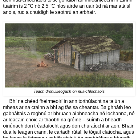
tuairim is 2 °C nó 2.5 °C níos airde an uair úd ná mar atá sí
anois, rud a chuidigh le saothrú an arbhair.
Teach dronuilleogach ón nua-chlochaois
Bhí na chéad fheirmeoirí in ann torthúlacht na talún a
mheas ar na crainn a bhí ag fás sa cheantar. Ba ghnáth leo
gabháltais a roghnú ar bhruach aibhneacha nó lochanna, nó
ar leacain cnoic ar thaobh na gréine – suímh a bheadh
oiriúnach don tréadaíocht agus don churaíocht ar aon. Bhain
dua le leagan crann, le cartadh rútaí, le tógáil claíocha, agus