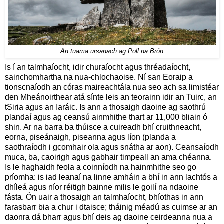
An tuama ursanach ag Poll na Brón
Is í an talmhaíocht, idir churaíocht agus thréadaíocht,
sainchomhartha na nua-chlochaoise. Ní san Eoraip a
tionscnaíodh an córas maireachtála nua seo ach sa limistéar
den Mheánoirthear atá sínte leis an teorainn idir an Tuirc, an
tSiria agus an Iaráic. Is ann a thosaigh daoine ag saothrú
plandaí agus ag ceansú ainmhithe thart ar 11,000 bliain ó
shin. Ar na barra ba thúisce a cuireadh bhí cruithneacht,
eorna, piseánaigh, piseanna agus líon (planda a
saothraíodh i gcomhair ola agus snátha ar aon). Ceansaíodh
muca, ba, caoirigh agus gabhair timpeall an ama chéanna.
Is le haghaidh feola a coinníodh na hainmhithe seo go
príomha: is iad leanaí na linne amháin a bhí in ann lachtós a
dhíleá agus níor réitigh bainne milis le goilí na ndaoine
fásta. Ón uair a thosaigh an talmhaíocht, bhíothas in ann
farasbarr bia a chur i dtaisce; tháinig méadú as cuimse ar an
daonra dá bharr agus bhí deis ag daoine ceirdeanna nua a